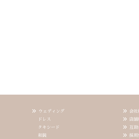
ウェディング
会社
ドレス
店舗
タキシード
互助
和装
採用