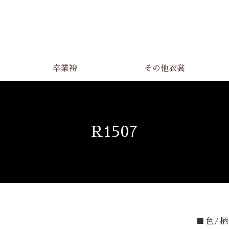
卒業袴
その他衣裳
R1507
■色/柄