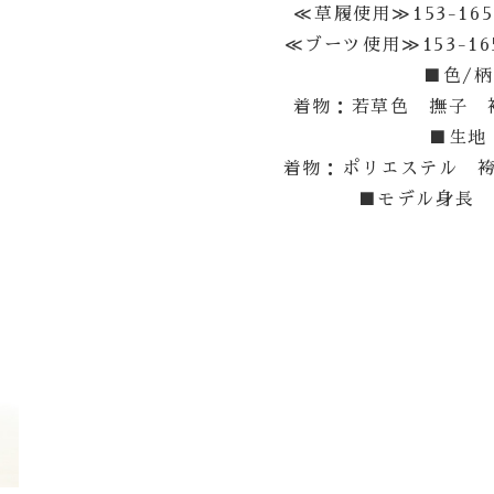
≪草履使用≫153-16
≪ブーツ使用≫153-16
■色/柄
着物：若草色 撫子 
■生地
着物：ポリエステル 
■モデル身長 1