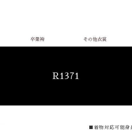
卒業袴
その他衣裳
R1371
■着物対応可能身