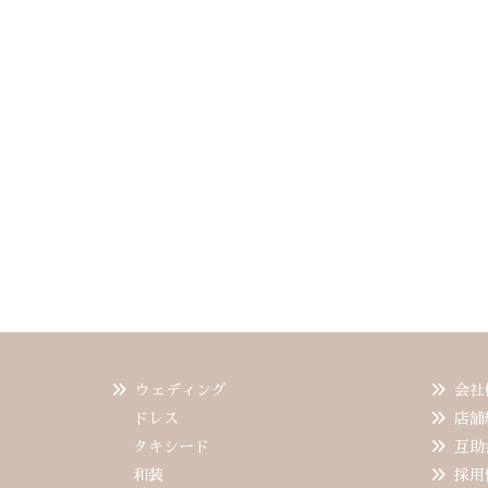
ウェディング
会社
ドレス
店舗
タキシード
互助
和装
採用