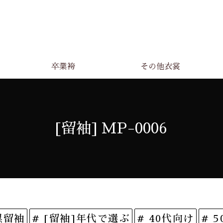
卒業袴
その他衣裳
[留袖] MP-0006
黒留袖
# [留袖]年代で選ぶ
# 40代向け
# 