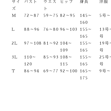
サイ
バスト
ウエス
ヒップ
身長
洋服
ズ
ト
M
72～87
59～75
82～95
145～
5号～
160
L
88～96
76～80
96～103
155～
13号
165
号
2L
97～108
81～92
104～
155～
19号
109
165
号
3L
110～
85～93
108～
155～
25号
120
115
165
号
T
86～94
69～77
92～100
165～
9号～
175