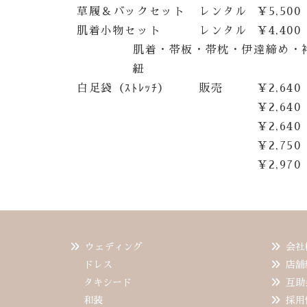
草履＆バックセット
レンタル
¥5,500
肌着小物セット
レンタル
¥4,400
肌着・帯板・帯枕・伊達締め・
紐
白足袋（ｽﾄﾚｯﾁ）
販売
¥2,640
¥2,640
¥2,640
¥2,750
¥2,970
ウェディング
会社
ドレス
店舗
タキシード
互助
和装
採用