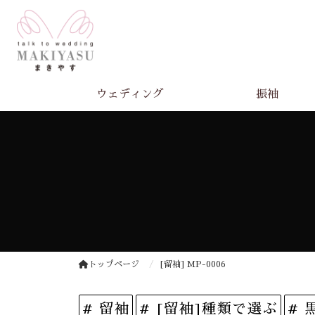
ウェディング
振袖
トップページ
[留袖] MP-0006
# 留袖
# [留袖]種類で選ぶ
# 