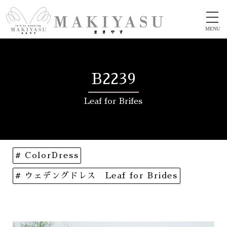
MENU
B2239
Leaf for Brifes
# ColorDress
# ウェデングドレス Leaf for Brides