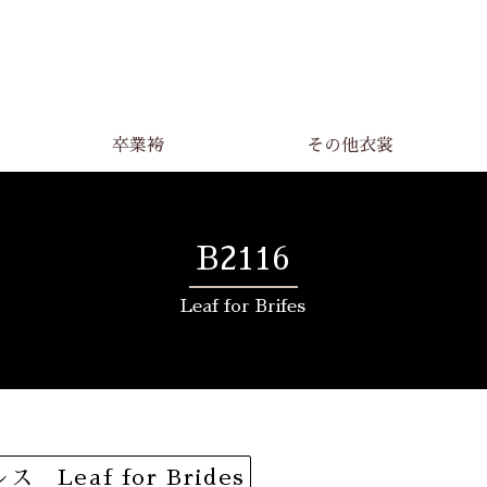
卒業袴
その他衣裳
B2116
Leaf for Brifes
Leaf for Brides