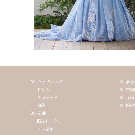
ウェディング
会社
ドレス
店舗
タキシード
互助
和装
採用
振袖
振袖レンタル
ママ振袖