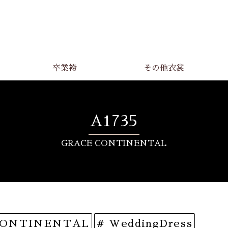
卒業袴
その他衣裳
A1735
GRACE CONTINENTAL
ONTINENTAL
# WeddingDress