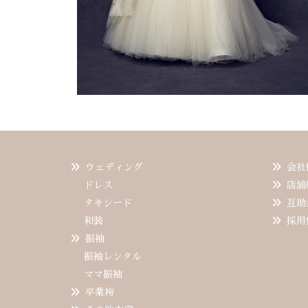
ウェディング
会社
ドレス
店舗
タキシード
互助
和装
採用
振袖
振袖レンタル
ママ振袖
卒業袴