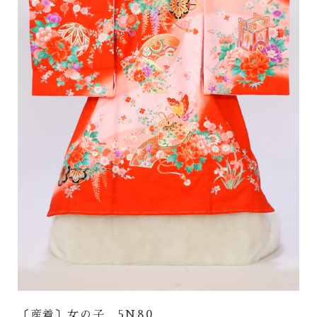
〔産着〕女の子 5N80