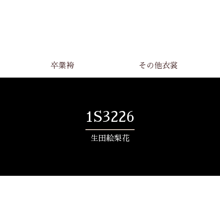
卒業袴
その他衣裳
1S3226
生田絵梨花