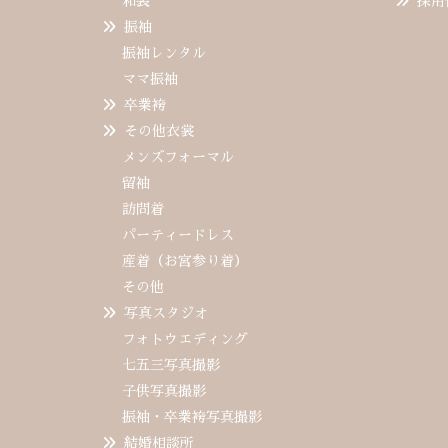
和装
採用
振袖
振袖レンタル
ママ振袖
卒業袴
その他衣裳
メンズフォーマル
留袖
訪問着
パーティードレス
産着（お宮参り着）
その他
写真スタジオ
フォトウエディング
七五三写真撮影
子供写真撮影
振袖・卒業袴写真撮影
結婚相談所