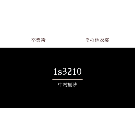
卒業袴
その他衣裳
1s3210
中村里砂