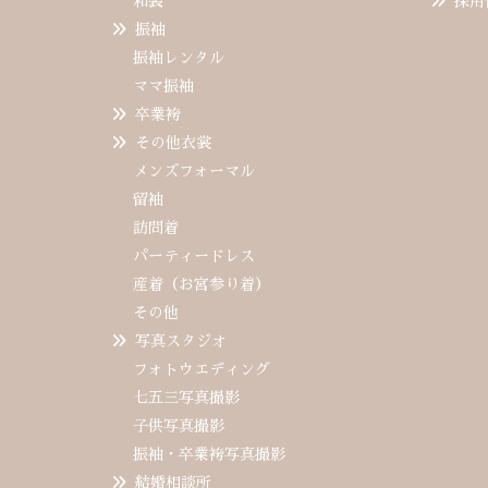
和装
採用
振袖
振袖レンタル
ママ振袖
卒業袴
その他衣裳
メンズフォーマル
留袖
訪問着
パーティードレス
産着（お宮参り着）
その他
写真スタジオ
フォトウエディング
七五三写真撮影
子供写真撮影
振袖・卒業袴写真撮影
結婚相談所