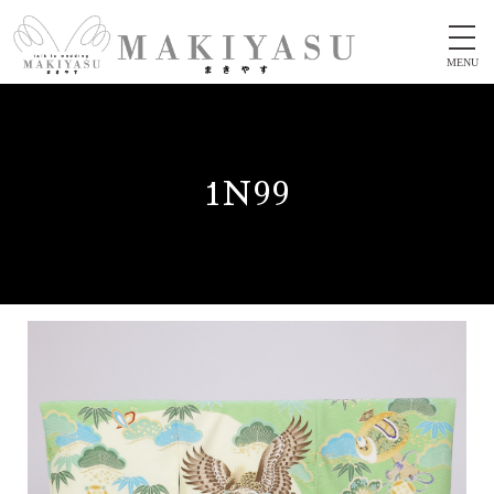
MENU
1N99