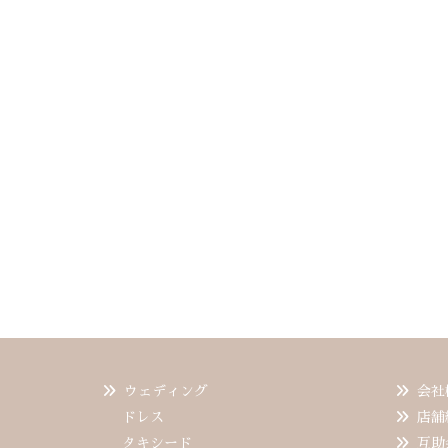
ウェディング
会社
ドレス
店舗
タキシード
互助