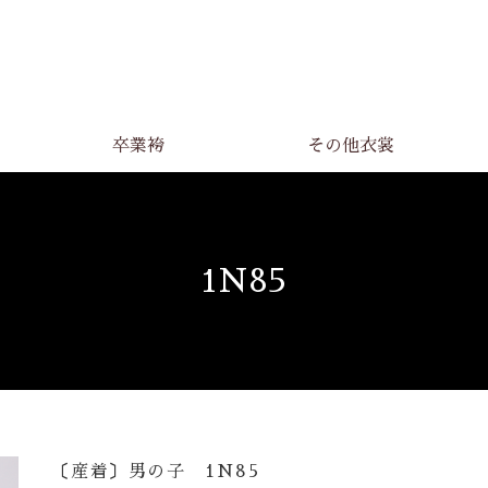
卒業袴
その他衣裳
1N85
〔産着〕男の子 1N85