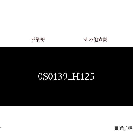
卒業袴
その他衣裳
0S0139_H125
■色/柄